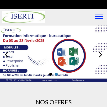
Aller
au
contenu
ISERTI
Togg
principal
navi
NOS OFFRES