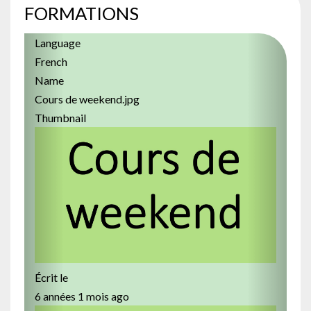
FORMATIONS
Previous
Next
Language
French
Name
Cours de weekend.jpg
Thumbnail
Écrit le
6 années 1 mois ago