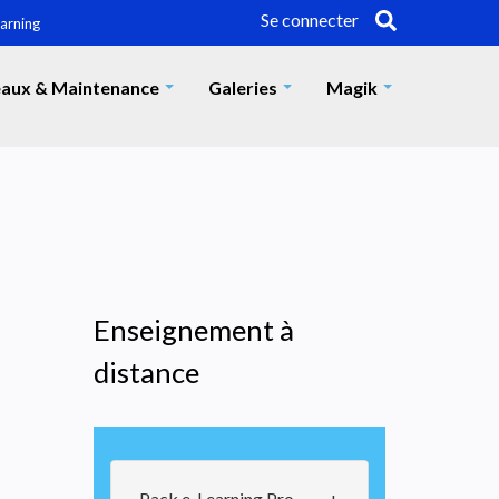
Se connecter
earning
aux & Maintenance
Galeries
Magik
+
+
+
Enseignement à
distance
Pack e-Learning Pro