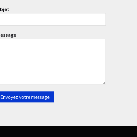
bjet
essage