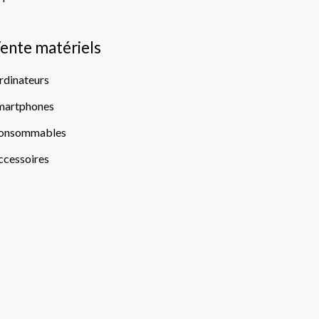
ente matériels
rdinateurs
martphones
onsommables
ccessoires