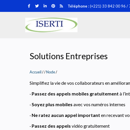
Aller
Téléphone :
(+221) 33 842 00 96 / 
au
contenu
ISERTI
principal
Solutions Entreprises
Accueil
/
Node
/
Simplifiez la vie de vos collaborateurs en améliora
·
Passez des appels mobiles gratuitement
à l’i
·
Soyez plus mobiles
avec vos numéros internes
·
Ne ratez aucun appel important
en recevant vo
·
Passez des appels
vidéo gratuitement