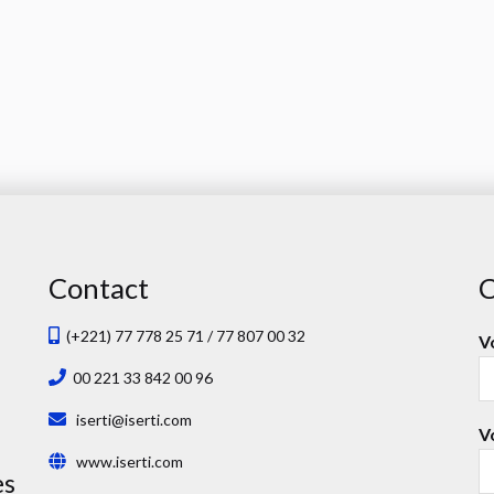
Contact
C
(+221) 77 778 25 71 / 77 807 00 32
V
00 221 33 842 00 96
iserti@iserti.com
V
www.iserti.com
es