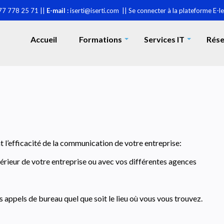
77 778 25 71 ||
E-mail :
iserti@iserti.com ||
Se connecter à la plateforme E-l
Accueil
Formations
Services IT
Rése
+
+
nt
l’efficacité
de la communication de votre entreprise:
ntérieur de votre entreprise ou avec vos différentes agences
s appels de bureau
quel que
soit le lieu où vous vous trouvez.