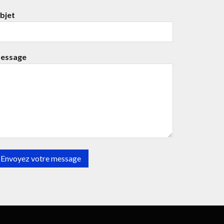
bjet
essage