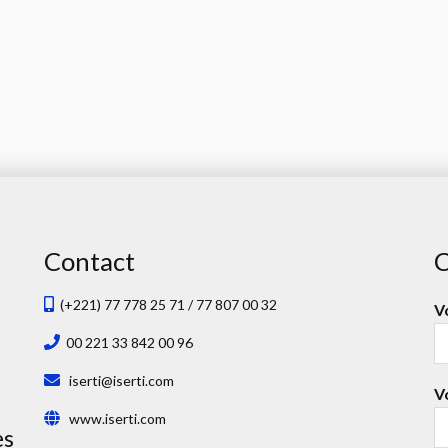
Contact
C
(+221) 77 778 25 71 / 77 807 00 32
V
00 221 33 842 00 96
iserti@iserti.com
V
www.iserti.com
es