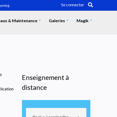
Se connecter
earning
aux & Maintenance
Galeries
Magik
+
+
+
et
Enseignement à
distance
lication
Pack e-Learning Pro