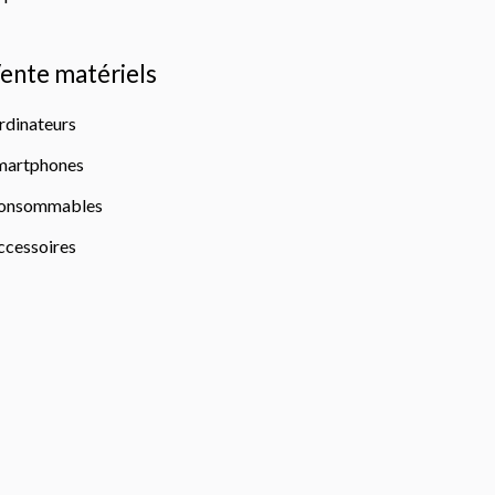
ente matériels
rdinateurs
martphones
onsommables
ccessoires