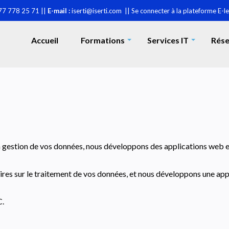
77 778 25 71 ||
E-mail :
iserti@iserti.com ||
Se connecter à la plateforme E-l
Accueil
Formations
Services IT
Rése
+
+
la gestion de vos données, nous développons des applications web 
res sur le traitement de vos données, et nous développons une app
C.