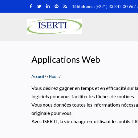
Aller
Téléphone :
(+221) 33 842 00 96 / 
au
contenu
ISERTI
principal
Applications Web
Accueil
/
Node
/
Vous désirez gagner en temps et en efficacité sur 
logiciels pour vous faciliter les tâches de routines.
Vous nous données toutes les informations nécessai
originale pour vous.
Avec ISERTI, la vie change en utilisant les outils TI